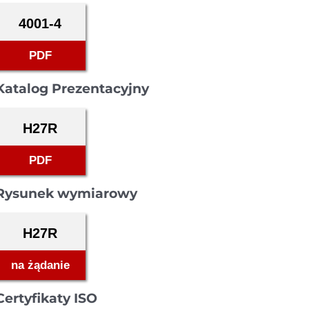
4001-4
PDF
Katalog Prezentacyjny
H27R
PDF
Rysunek wymiarowy
H27R
na żądanie
Certyfikaty ISO