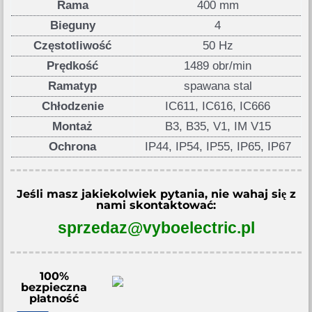
Rama
400 mm
Bieguny
4
Częstotliwość
50 Hz
Prędkość
1489 obr/min
Ramatyp
spawana stal
Chłodzenie
IC611, IC616, IC666
Montaż
B3, B35, V1, IM V15
Ochrona
IP44, IP54, IP55, IP65, IP67
Jeśli masz jakiekolwiek pytania, nie wahaj się z
nami skontaktować:
sprzedaz@vyboelectric.pl
100%
bezpieczna
płatność