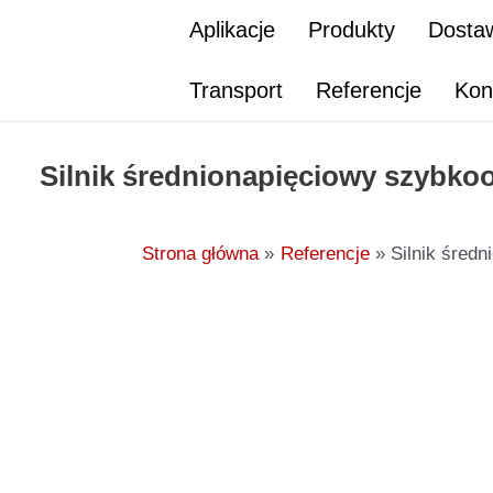
Przejdź
Aplikacje
Produkty
Dostaw
do
treści
Transport
Referencje
Kon
Silnik średnionapięciowy szybko
Strona główna
Referencje
Silnik śred