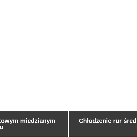
rętowym miedzianym
Chłodzenie rur śred
go