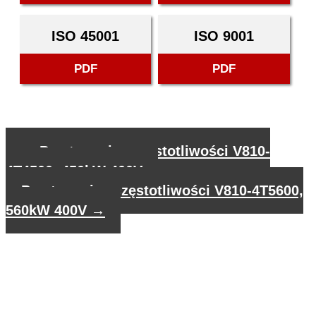
ISO 45001
ISO 9001
PDF
PDF
←
Przetwornica częstotliwości V810-
4T4500, 450kW 400V
Przetwornica częstotliwości V810-4T5600,
560kW 400V
→