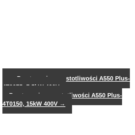
←
Przetwornica częstotliwości A550 Plus-
4T0075, 7,5kW 400V
Przetwornica częstotliwości A550 Plus-
4T0150, 15kW 400V
→