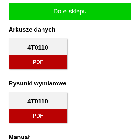
Do e-sklepu
Arkusze danych
4T0110
PDF
Rysunki wymiarowe
4T0110
PDF
Manuał