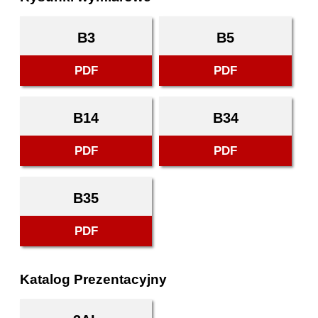
B3
B5
PDF
PDF
B14
B34
PDF
PDF
B35
PDF
Katalog Prezentacyjny