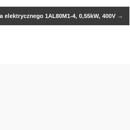
ka elektrycznego 1AL80M1-4, 0,55kW, 400V
→