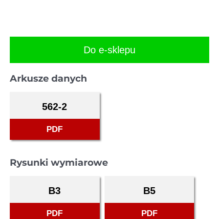
Do e-sklepu
Arkusze danych
562-2
PDF
Rysunki wymiarowe
B3
B5
PDF
PDF