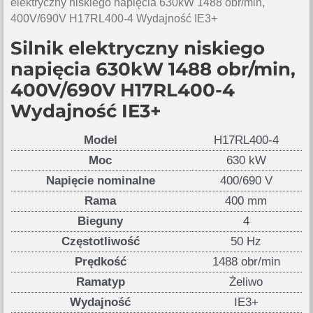
elektryczny niskiego napięcia 630kW 1488 obr/min,
400V/690V H17RL400-4 Wydajność IE3+
Silnik elektryczny niskiego
napięcia 630kW 1488 obr/min,
400V/690V H17RL400-4
Wydajność IE3+
Model
H17RL400-4
Moc
630 kW
Napięcie nominalne
400/690 V
Rama
400 mm
Bieguny
4
Częstotliwość
50 Hz
Prędkość
1488 obr/min
Ramatyp
Żeliwo
Wydajność
IE3+