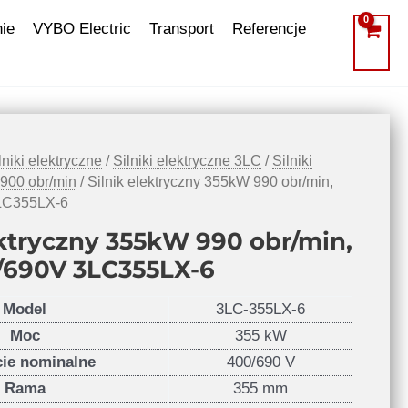
ie
VYBO Electric
Transport
Referencje
lniki elektryczne
/
Silniki elektryczne 3LC
/
Silniki
 900 obr/min
/ Silnik elektryczny 355kW 990 obr/min,
3LC355LX-6
ektryczny 355kW 990 obr/min,
V/690V 3LC355LX-6
Model
3LC-355LX-6
Moc
355 kW
cie nominalne
400/690 V
Rama
355 mm