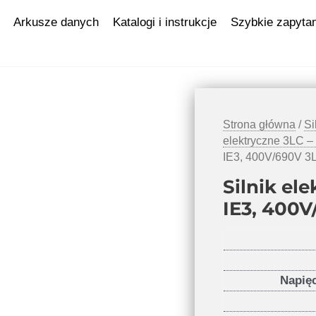
Arkusze danych
Katalogi i instrukcje
Szybkie zapytan
Strona główna
/
Si
elektryczne 3LC –
IE3, 400V/690V 
Silnik el
IE3, 400
Napię