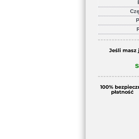
Czę
P
Jeśli masz 
s
100% bezpiecz
płatność