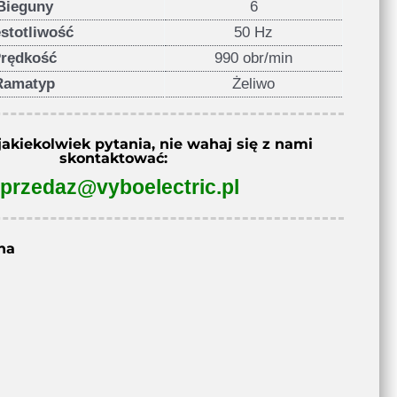
Bieguny
6
stotliwość
50 Hz
rędkość
990 obr/min
Ramatyp
Żeliwo
jakiekolwiek pytania, nie wahaj się z nami
skontaktować:
przedaz@vyboelectric.pl
na