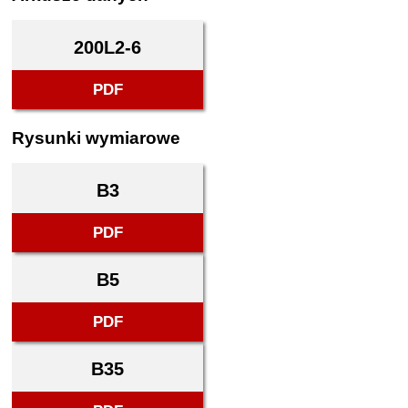
200L2-6
PDF
Rysunki wymiarowe
B3
PDF
B5
PDF
B35