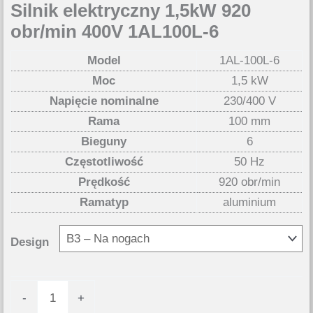
Silnik elektryczny 1,5kW 920
obr/min 400V 1AL100L-6
Model
1AL-100L-6
Moc
1,5 kW
Napięcie nominalne
230/400 V
Rama
100 mm
Bieguny
6
Częstotliwość
50 Hz
Prędkość
920 obr/min
Ramatyp
aluminium
Design
ilość
-
+
Silnik