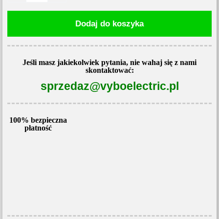
elektryczny
Dodaj do koszyka
1,5kW
920
obr/min
Jeśli masz jakiekolwiek pytania, nie wahaj się z nami
400V
skontaktować:
1AL100L-
sprzedaz@vyboelectric.pl
6
100% bezpieczna
płatność