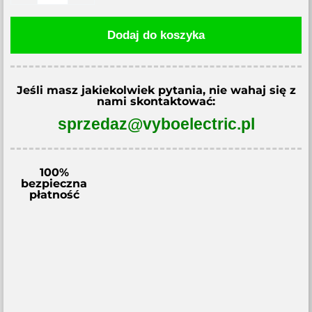
elektryczny
Dodaj do koszyka
0,09kW
1300
obr/min
Jeśli masz jakiekolwiek pytania, nie wahaj się z
400V
nami skontaktować:
1AL562-
sprzedaz@vyboelectric.pl
4
100%
bezpieczna
płatność