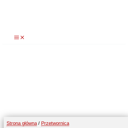
Przejdź
do
treści
Strona główna
/
Przetwornica