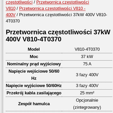
częstotliwości
/
Przetwornica częstotliwości
V810
/
Przetwornica częstotliwości V810 -
400V
/ Przetwornica częstotliwości 37kW 400V V810-
4T0370
Przetwornica częstotliwości 37kW
400V V810-4T0370
Model
V810-4T0370
Moc
37 kW
Nominalny prąd wyjściowy
75 A
Napięcie wejściowe 50/60
3 fazy 400V
Hz
Napięcie wyjściowe 50/60Hz
3 fazy 400V
Przekrój kabla zasilającego
25 mm²
Opcjonalnie
Zespół hamulca
(zintegrowany)