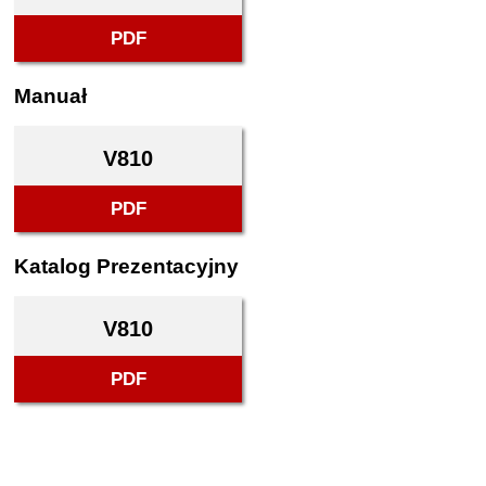
PDF
Manuał
V810
PDF
Katalog Prezentacyjny
V810
PDF