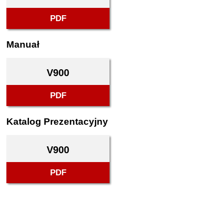
PDF
Manuał
V900
PDF
Katalog Prezentacyjny
V900
PDF