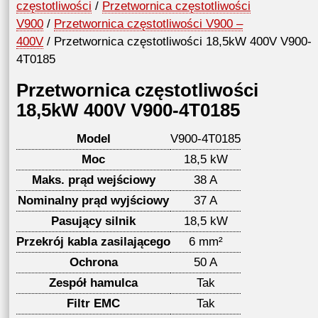
częstotliwości
/
Przetwornica częstotliwości
V900
/
Przetwornica częstotliwości V900 –
400V
/ Przetwornica częstotliwości 18,5kW 400V V900-
4T0185
Przetwornica częstotliwości
18,5kW 400V V900-4T0185
Model
V900-4T0185
Moc
18,5 kW
Maks. prąd wejściowy
38 A
Nominalny prąd wyjściowy
37 A
Pasujący silnik
18,5 kW
Przekrój kabla zasilającego
6 mm²
Ochrona
50 A
Zespół hamulca
Tak
Filtr EMC
Tak