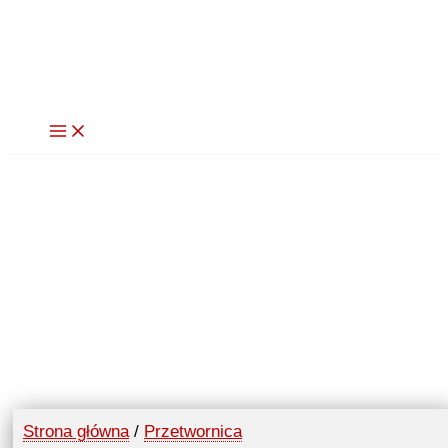
Przejdź
do
treści
Strona główna
/
Przetwornica