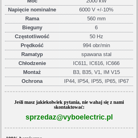
Moc
2000 kW
Napięcie nominalne
6000 V +/-10%
Rama
560 mm
Bieguny
6
Częstotliwość
50 Hz
Prędkość
994 obr/min
Ramatyp
spawana stal
Chłodzenie
IC611, IC616, IC666
Montaż
B3, B35, V1, IM V15
Ochrona
IP44, IP54, IP55, IP65, IP67
Jeśli masz jakiekolwiek pytania, nie wahaj się z nami
skontaktować:
sprzedaz@vyboelectric.pl